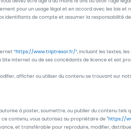
, vous devez être âgé d’au moins 18 ans ou avoir l'âge légal
quement pour un usage légal et en accord avec les lois et 
vos identifiants de compte et assumer la responsabilité d
ternet
“https://www.triptresor.fr/”
, incluant les textes, les
u Site internet ou de ses concédants de licence et est prot
difier, afficher ou utiliser du contenu se trouvant sur not
autorise à poster, soumettre, ou publier du contenu tels 
e ce contenu, vous autorisez au propriétaire de
"https://w
nce, et transférable pour reproduire, modifier, distribuer