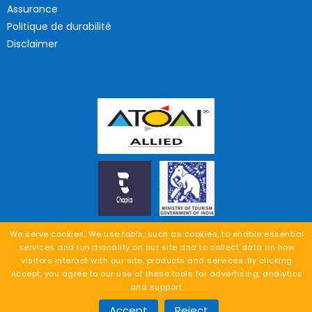
Assurance
Politique de durabilité
Disclaimer
We serve cookies. We use tools, such as cookies, to enable essential
services and functionality on our site and to collect data on how
visitors interact with our site, products and services. By clicking
Accept, you agree to our use of these tools for advertising, analytics
Demander un devis
//
window.onload = function(){
};
and support.
Copyright
2025 TripTresor. All Rights Reserved.
Accept
Reject
bit
Gain