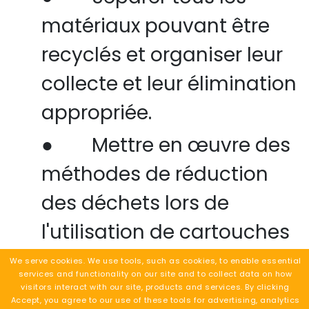
matériaux pouvant être
recyclés et organiser leur
collecte et leur élimination
appropriée.
●
Mettre en œuvre des
méthodes de réduction
des déchets lors de
l'utilisation de cartouches
d'encre et de toner pour
We serve cookies. We use tools, such as cookies, to enable essential
services and functionality on our site and to collect data on how
l'impression et la copie,
visitors interact with our site, products and services. By clicking
Accept, you agree to our use of these tools for advertising, analytics
Demander un devis