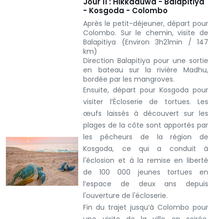
Jour 11 : Hikkaduwa - Balapitiya
- Kosgoda - Colombo
Après le petit-déjeuner, départ pour
Colombo. Sur le chemin, visite de
Balapitiya (Environ 3h21min / 147
km)
Direction Balapitiya pour une sortie
en bateau sur la rivière Madhu,
bordée par les mangroves.
Ensuite, départ pour Kosgoda pour
visiter l’Écloserie de tortues. Les
œufs laissés à découvert sur les
plages de la côte sont apportés par
les pêcheurs de la région de
Kosgoda, ce qui a conduit à
l'éclosion et à la remise en liberté
de 100 000 jeunes tortues en
l’espace de deux ans depuis
l'ouverture de l'écloserie.
Fin du trajet jusqu’à Colombo pour
une visite de la ville en soirée.