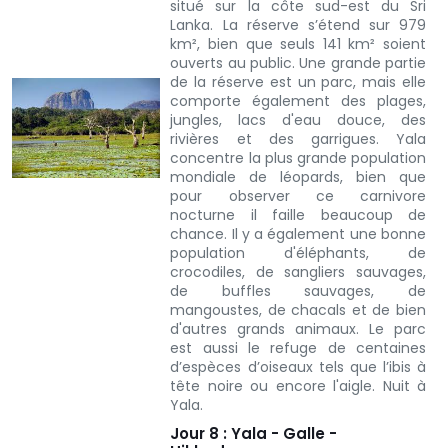
situé sur la côte sud-est du Sri
Lanka. La réserve s’étend sur 979
km², bien que seuls 141 km² soient
ouverts au public. Une grande partie
de la réserve est un parc, mais elle
comporte également des plages,
jungles, lacs d'eau douce, des
rivières et des garrigues. Yala
concentre la plus grande population
mondiale de léopards, bien que
pour observer ce carnivore
nocturne il faille beaucoup de
chance. Il y a également une bonne
population d'éléphants, de
crocodiles, de sangliers sauvages,
de buffles sauvages, de
mangoustes, de chacals et de bien
d'autres grands animaux. Le parc
est aussi le refuge de centaines
d’espèces d’oiseaux tels que l’ibis à
tête noire ou encore l'aigle.
Nuit à
Yala.
Jour 8 : Yala - Galle -