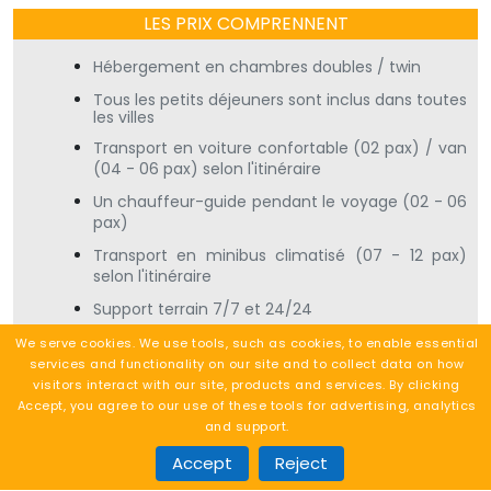
LES PRIX COMPRENNENT
Hébergement en chambres doubles / twin
Tous les petits déjeuners sont inclus dans toutes
les villes
Transport en voiture confortable (02 pax) / van
(04 - 06 pax) selon l'itinéraire
Un chauffeur-guide pendant le voyage (02 - 06
pax)
Transport en minibus climatisé (07 - 12 pax)
selon l'itinéraire
Support terrain 7/7 et 24/24
We serve cookies. We use tools, such as cookies, to enable essential
services and functionality on our site and to collect data on how
visitors interact with our site, products and services. By clicking
Accept, you agree to our use of these tools for advertising, analytics
Demander un devis
and support.
Copyright
2025 TripTresor. All Rights Reserved.
Accept
Reject
bit
Gain