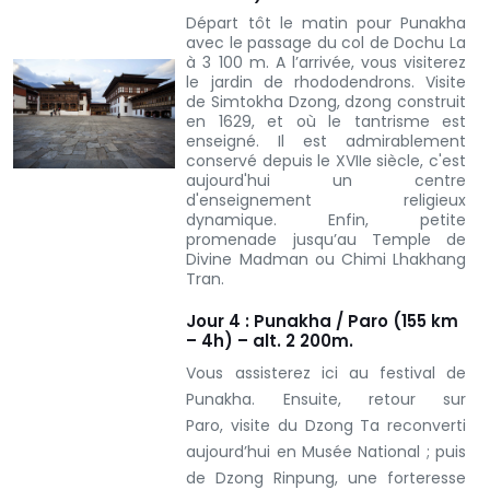
Départ tôt le matin pour Punakha
avec le passage du col de Dochu La
à 3 100 m. A l’arrivée, vous visiterez
le jardin de rhododendrons. Visite
de Simtokha Dzong, dzong construit
en 1629, et où le tantrisme est
enseigné. Il est admirablement
conservé depuis le XVIIe siècle, c'est
aujourd'hui un centre
d'enseignement religieux
dynamique. Enfin, petite
promenade jusqu’au Temple de
Divine Madman ou Chimi Lhakhang
Tran.
Jour 4 : Punakha / Paro (155 km
– 4h) – alt. 2 200m.
Vous assisterez ici au festival de
Punakha. Ensuite, retour sur
Paro, visite du Dzong Ta reconverti
aujourd’hui en Musée National ; puis
de Dzong Rinpung, une forteresse