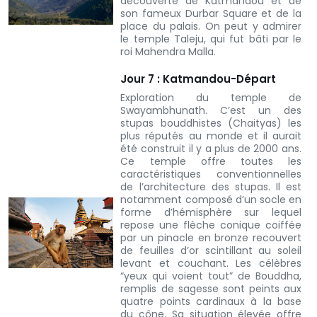
découverte de Katmandou et de
son fameux Durbar Square et de la
place du palais. On peut y admirer
le temple Taleju, qui fut bâti par le
roi Mahendra Malla.
Jour 7 : Katmandou-Départ
Exploration du temple de
Swayambhunath. C’est un des
stupas bouddhistes (Chaityas) les
plus réputés au monde et il aurait
été construit il y a plus de 2000 ans.
Ce temple offre toutes les
caractéristiques conventionnelles
de l’architecture des stupas. Il est
notamment composé d’un socle en
forme d’hémisphère sur lequel
repose une flèche conique coiffée
par un pinacle en bronze recouvert
de feuilles d’or scintillant au soleil
levant et couchant. Les célèbres
“yeux qui voient tout” de Bouddha,
remplis de sagesse sont peints aux
quatre points cardinaux à la base
du cône. Sa situation élevée offre