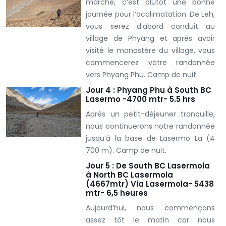
marche, c’est plutôt une bonne
journée pour l’acclimatation. De Leh,
vous serez d’abord conduit au
village de Phyang et après avoir
visité le monastère du village, vous
commencerez votre randonnée
vers Phyang Phu. Camp de nuit.
Jour 4 : Phyang Phu à South BC
Lasermo -4700 mtr- 5.5 hrs
Après un petit-déjeuner tranquille,
nous continuerons notre randonnée
jusqu’
à
la base de Lasermo La (4
700 m). Camp de nuit.
Jour 5 : De South BC Lasermola
à North BC Lasermola
(4667mtr) Via Lasermola- 5438
mtr- 6,5 heures
Aujourd’hui, nous commençons
assez tôt le matin car nous