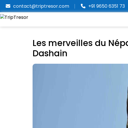
contact@triptresor.com
+91 9650 6351 73
Les merveilles du Népa
Dashain