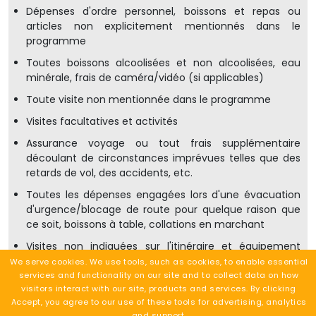
Dépenses d'ordre personnel, boissons et repas ou
articles non explicitement mentionnés dans le
programme
Toutes boissons alcoolisées et non alcoolisées, eau
minérale, frais de caméra/vidéo (si applicables)
Toute visite non mentionnée dans le programme
Visites facultatives et activités
Assurance voyage ou tout frais supplémentaire
découlant de circonstances imprévues telles que des
retards de vol, des accidents, etc.
Toutes les dépenses engagées lors d'une évacuation
d'urgence/blocage de route pour quelque raison que
ce soit, boissons à table, collations en marchant
Visites non indiquées sur l'itinéraire et équipement
personnel et vêtements (disponibles à la location)
We serve cookies. We use tools, such as cookies, to enable essential
services and functionality on our site and to collect data on how
En général, tout service non spécifié comme inclus
visitors interact with our site, products and services. By clicking
Accept, you agree to our use of these tools for advertising, analytics
Demander un devis
and support.