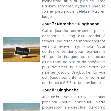
monastère situé au pied de l’Ama
Dablam, sommet mythique avec sa
forme pyramidale célèbre. Nuit en
lodge.
Jour 7 : Namche - Dingboche
Cette journée commence par la
descente le long d’un sentier à
travers une forêt de rhododendrons
vers la rivière Imja Khola. Vous
quittez le sentier pour rejoindre le
village de Pangboche, au cœur
d’une forêt de pins et de genévriers
puis traversez la rivière avant de
monter jusqu’à Dingboche. La vue
est époustouflante sur le sommet
du Lhotse à 8 516 m. Nuit en lodge.
Jour 8 : Dingboche
Aujourd‘hui, vous quittez le sentier
principal pour continuer votre
progression en direction du camp