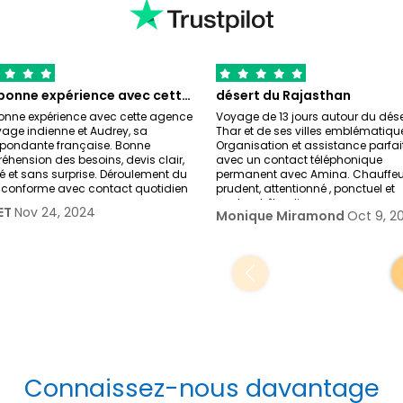
Très bonne expérience avec cette agence…
désert du Rajasthan
onne expérience avec cette agence
Voyage de 13 jours autour du dése
age indienne et Audrey, sa
Thar et de ses villes emblématiqu
spondante française. Bonne
Organisation et assistance parfai
hension des besoins, devis clair,
avec un contact téléphonique
lé et sans surprise. Déroulement du
permanent avec Amina. Chauffeu
r conforme avec contact quotidien
prudent, attentionné , ponctuel et
sachant être dis
ET
Nov 24, 2024
Monique Miramond
Oct 9, 2
Connaissez-nous davantage