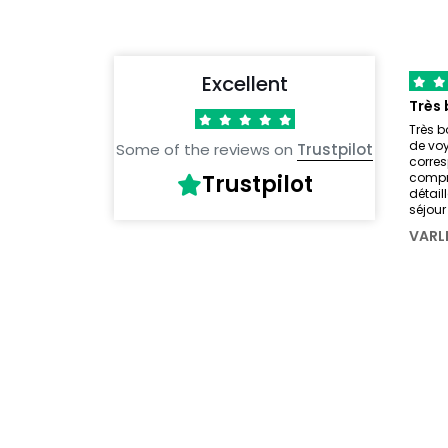
Excellent
Très b
de voy
Some of the reviews on
Trustpilot
corre
Trustpilot
compré
détail
séjou
VARL