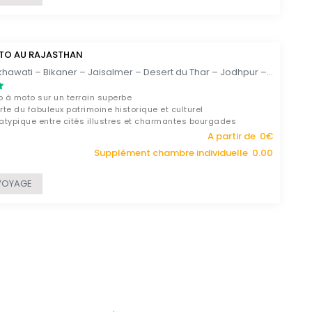
TO AU RAJASTHAN
Delhi – Shekhawati – Bikaner – Jaisalmer – Desert du Thar – Jodhpur – Ranakpur– Kumbhalgarh – Udaipur – Jojawar – Jaipur – Alwar – Kesroli – Delhi / 15 JOURS
p à moto sur un terrain superbe
te du fabuleux patrimoine historique et culturel
typique entre cités illustres et charmantes bourgades
A partir de 0€
Supplément chambre individuelle 0.00
VOYAGE