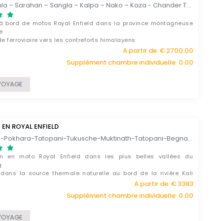
Delhi – Shimla – Sarahan – Sangla – Kalpa – Nako – Kaza - Chander Tal – Keylong – Sarchu - Tso Kar – Leh - Vallee de Nubra – Leh - Lac Pangong – Leh - Delhi / 23 JOURS
à bord de motos Royal Enfield dans la province montagneuse
e
 ferroviaire vers les contreforts himalayens
 idéal pour les passionnés d’histoires et les amoureux de la
A partir de € 2700.00
Supplément chambre individuelle 0.00
VOYAGE
 EN ROYAL ENFIELD
Katmandou-Pokhara-Tatopani-Tukusche-Muktinath-Tatopani-Begnas Lake-Nuwakot-Katmandou / 13 JOURS
on en moto Royal Enfield dans les plus belles vallées du
g
 dans la source thermale naturelle au bord de la rivière Kali
i
A partir de € 3383
rte des cultures ethniques du Népal
Supplément chambre individuelle 0.00
VOYAGE