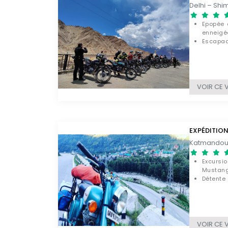
Epopée 
enneigé
Escapade
Parcous
nature
VOIR CE 
EXPÉDITION
Excursi
Mustan
Détente
Gandak
Découve
VOIR CE 