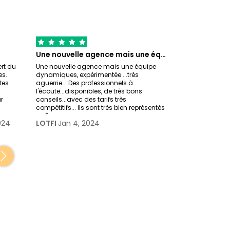
Une nouvelle agence mais une équipe…
rt du
Une nouvelle agence mais une équipe
Très bon suivi d
es.
dynamiques, expérimentée ...très
de l'agence Tri
tes
aguerrie... Des professionnels à
confié l'organis
l'écoute...disponibles, de très bons
jours au Rajas
r
conseils...avec des tarifs très
couples françai
compétitifs... Ils sont très bien représentés
nous souhaition
en Eur
Patrice Esnau
024
LOTFI
Jan 4, 2024