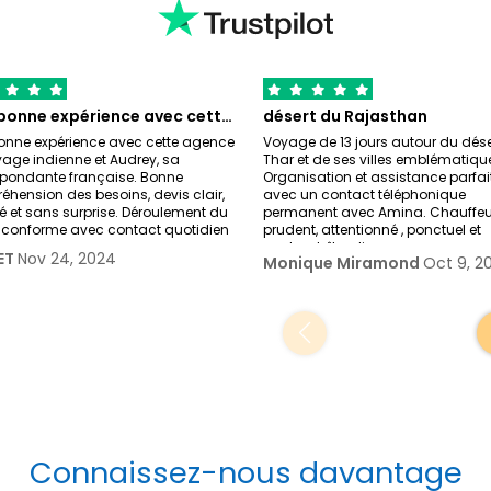
Très bonne expérience avec cette agence…
désert du Rajasthan
onne expérience avec cette agence
Voyage de 13 jours autour du dése
age indienne et Audrey, sa
Thar et de ses villes emblématiqu
spondante française. Bonne
Organisation et assistance parfai
hension des besoins, devis clair,
avec un contact téléphonique
lé et sans surprise. Déroulement du
permanent avec Amina. Chauffeu
r conforme avec contact quotidien
prudent, attentionné , ponctuel et
sachant être dis
ET
Nov 24, 2024
Monique Miramond
Oct 9, 2
Connaissez-nous davantage