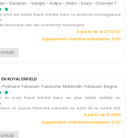
Delhi – Shimla – Sarahan – Sangla – Kalpa – Nako – Kaza - Chander Tal – Keylong – Sarchu - Tso Kar – Leh - Vallee de Nubra – Leh - Lac Pangong – Leh - Delhi / 23 JOURS
à bord de motos Royal Enfield dans la province montagneuse
e
 ferroviaire vers les contreforts himalayens
 idéal pour les passionnés d’histoires et les amoureux de la
A partir de € 2700.00
Supplément chambre individuelle 0.00
VOYAGE
 EN ROYAL ENFIELD
Katmandou-Pokhara-Tatopani-Tukusche-Muktinath-Tatopani-Begnas Lake-Nuwakot-Katmandou / 13 JOURS
on en moto Royal Enfield dans les plus belles vallées du
g
 dans la source thermale naturelle au bord de la rivière Kali
i
A partir de € 3383
rte des cultures ethniques du Népal
Supplément chambre individuelle 0.00
VOYAGE