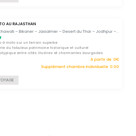
TO AU RAJASTHAN
Delhi – Shekhawati – Bikaner – Jaisalmer – Desert du Thar – Jodhpur – Ranakpur– Kumbhalgarh – Udaipur – Jojawar – Jaipur – Alwar – Kesroli – Delhi / 15 JOURS
p à moto sur un terrain superbe
te du fabuleux patrimoine historique et culturel
typique entre cités illustres et charmantes bourgades
A partir de 0€
Supplément chambre individuelle 0.00
VOYAGE