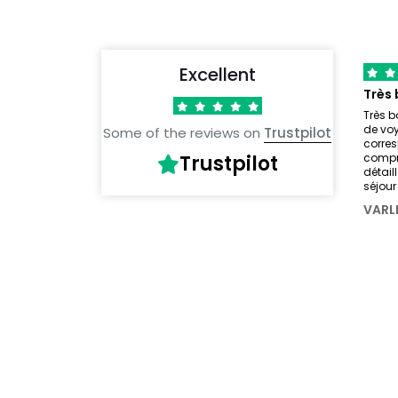
Excellent
Très b
de voy
Some of the reviews on
Trustpilot
corre
Trustpilot
compré
détail
séjou
VARL