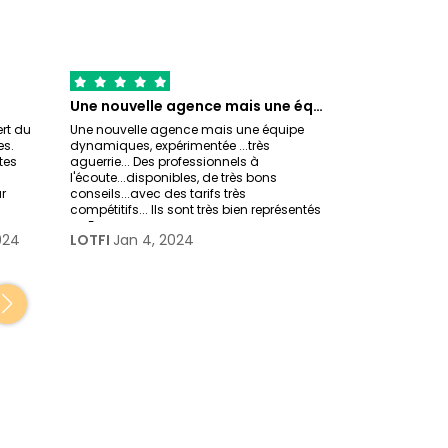
Une nouvelle agence mais une équipe…
rt du
Une nouvelle agence mais une équipe
Très bon suivi d
es.
dynamiques, expérimentée ...très
de l'agence Tri
tes
aguerrie... Des professionnels à
confié l'organis
l'écoute...disponibles, de très bons
jours au Rajas
r
conseils...avec des tarifs très
couples françai
compétitifs... Ils sont très bien représentés
nous souhaition
en Eur
Patrice Esnau
024
LOTFI
Jan 4, 2024