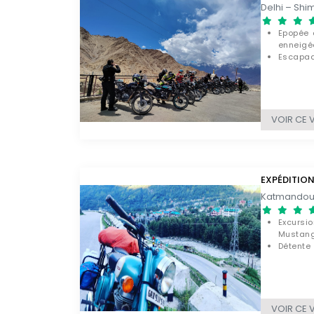
Epopée 
enneigé
Escapade
Parcous
nature
VOIR CE 
EXPÉDITION
Excursi
Mustan
Détente
Gandak
Découve
VOIR CE 