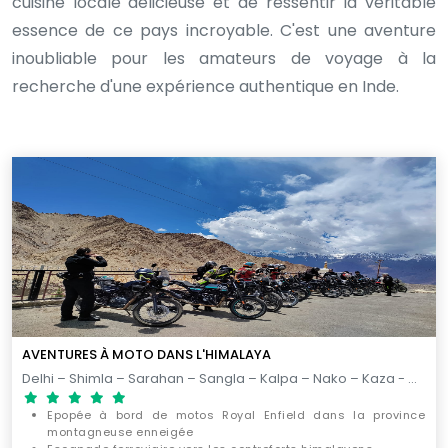
cuisine locale délicieuse et de ressentir la véritable
essence de ce pays incroyable. C'est une aventure
inoubliable pour les amateurs de voyage à la
recherche d'une expérience authentique en Inde.
AVENTURES À MOTO DANS L'HIMALAYA
Delhi – Shimla – Sarahan – Sangla – Kalpa – Nako – Kaza - Chander Tal – Keylong – Sarchu - Tso Kar – Leh - Vallee de Nubra – Leh - Lac Pangong – Leh - Delhi / 23 JOURS
Epopée à bord de motos Royal Enfield dans la province
montagneuse enneigée