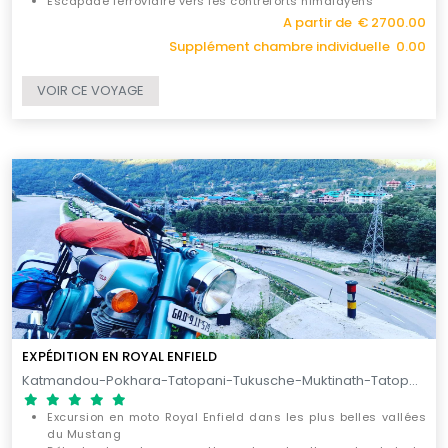
Escapade ferroviaire vers les contreforts himalayens
Parcous idéal pour les passionnés d’histoires et les
A partir de € 2700.00
amoureux de la nature
Supplément chambre individuelle 0.00
VOIR CE VOYAGE
EXPÉDITION EN ROYAL ENFIELD
Katmandou-Pokhara-Tatopani-Tukusche-Muktinath-Tatopani-Begnas Lake-Nuwakot-Katmandou / 13 JOURS
Excursion en moto Royal Enfield dans les plus belles vallées
du Mustang