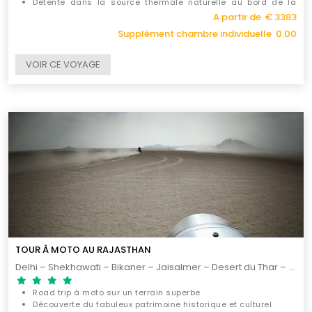
Détente dans la source thermale naturelle au bord de la
rivière Kali Gandaki
A partir de € 3383
Découverte des cultures ethniques du Népal
Supplément chambre individuelle 0.00
VOIR CE VOYAGE
TOUR À MOTO AU RAJASTHAN
Delhi – Shekhawati – Bikaner – Jaisalmer – Desert du Thar – Jodhpur – Ranakpur– Kumbhalgarh – Udaipur – Jojawar – Jaipur – Alwar – Kesroli – Delhi / 15 JOURS
Road trip à moto sur un terrain superbe
Découverte du fabuleux patrimoine historique et culturel