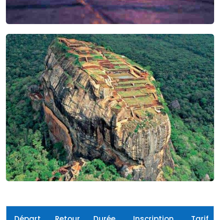
Départ
Retour
Durée
Inscription
Tarif