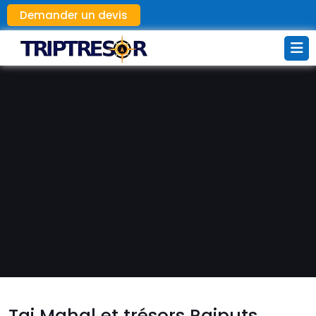
Demander un devis
Taj Mahal et trésors Rajputs