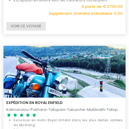
Escapade ferroviaire vers les contreforts himalayens
Parcous idéal pour les passionnés d’histoires et les
A partir de € 2700.00
amoureux de la nature
Supplément chambre individuelle 0.00
VOIR CE VOYAGE
EXPÉDITION EN ROYAL ENFIELD
Katmandou-Pokhara-Tatopani-Tukusche-Muktinath-Tatopani-Begnas Lake-Nuwakot-Katmandou / 13 JOURS
Excursion en moto Royal Enfield dans les plus belles vallées
du Mustang