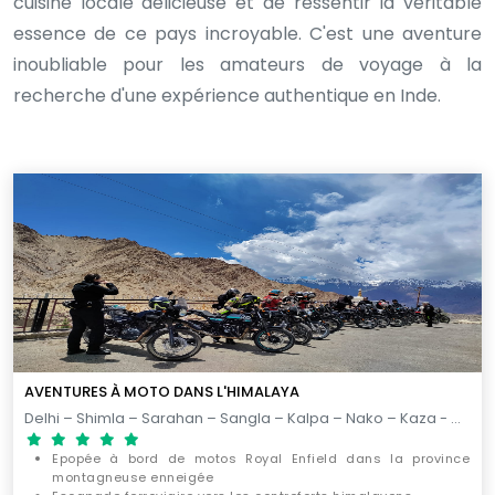
cuisine locale délicieuse et de ressentir la véritable
essence de ce pays incroyable. C'est une aventure
inoubliable pour les amateurs de voyage à la
recherche d'une expérience authentique en Inde.
AVENTURES À MOTO DANS L'HIMALAYA
Delhi – Shimla – Sarahan – Sangla – Kalpa – Nako – Kaza - Chander Tal – Keylong – Sarchu - Tso Kar – Leh - Vallee de Nubra – Leh - Lac Pangong – Leh - Delhi / 23 JOURS
Epopée à bord de motos Royal Enfield dans la province
montagneuse enneigée