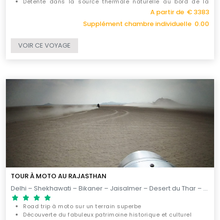
Détente dans la source thermale naturelle au bord de la
rivière Kali Gandaki
A partir de € 3383
Découverte des cultures ethniques du Népal
Supplément chambre individuelle 0.00
VOIR CE VOYAGE
TOUR À MOTO AU RAJASTHAN
Delhi – Shekhawati – Bikaner – Jaisalmer – Desert du Thar – Jodhpur – Ranakpur– Kumbhalgarh – Udaipur – Jojawar – Jaipur – Alwar – Kesroli – Delhi / 15 JOURS
Road trip à moto sur un terrain superbe
Découverte du fabuleux patrimoine historique et culturel