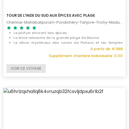
TOUR DE L'INDE DU SUD AUX ÉPICES AVEC PLAGE
Chennai-Mahäbalipuram-Pondichéry-Tanjore-Trichy-Madurai-Periyar-Cochin-Marari / 12 JOURS
Le parfum enivrant des épices
La brise relaxante de la grande plage de Marina
Le décor mystérieux des ruines de Pallava et les temples
majestueux dédiés à Shiva
A partir de € 888
Supplément chambre individuelle 0.00
VOIR CE VOYAGE