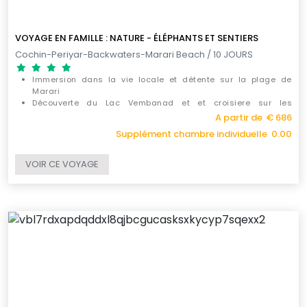
VOYAGE EN FAMILLE : NATURE - ÉLÉPHANTS ET SENTIERS
Cochin-Periyar-Backwaters-Marari Beach / 10 JOURS
Immersion dans la vie locale et détente sur la plage de
Marari
Découverte du Lac Vembanad et et croisiere sur les
Backwaters
A partir de € 686
Les réserves naturelles et les florissantes plantations de
Supplément chambre individuelle 0.00
Periyar et une rencontre exclusive avec les éléphants
VOIR CE VOYAGE