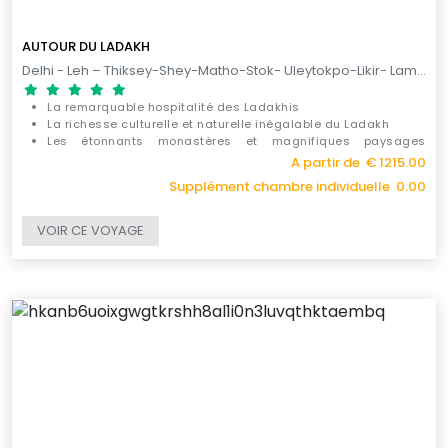
AUTOUR DU LADAKH
Delhi - Leh – Thiksey-Shey-Matho-Stok- Uleytokpo-Likir- Lamayuru-Alchi- Hemis-Chemrey- Thak Thok- Hunder – Panamik – Sumur-Leh-Delhi / 12 JOURS
La remarquable hospitalité des Ladakhis
La richesse culturelle et naturelle inégalable du Ladakh
Les étonnants monastères et magnifiques paysages
naturels de la vallée
A partir de € 1215.00
Supplément chambre individuelle 0.00
VOIR CE VOYAGE