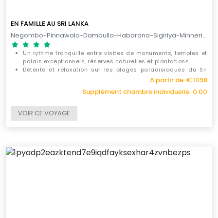
EN FAMILLE AU SRI LANKA
Negombo-Pinnawala-Dambulla-Habarana-Sigiriya-Minneriya-Matale-Kandy-Kitulgala-Nuwara Eliya-Ella-Yala-Galle-Hikkaduwa-Balapitiya-Kosgoda-Colombo / 12 JOURS
Un rythme tranquille entre visites de monuments, temples et
palais exceptionnels, réserves naturelles et plantations
Détente et relaxation sur les plages paradisiaques du Sri
Lanka
A partir de € 1098
Un large choix d'activités de tous genres individuelles ou en
Supplément chambre individuelle 0.00
famille
VOIR CE VOYAGE