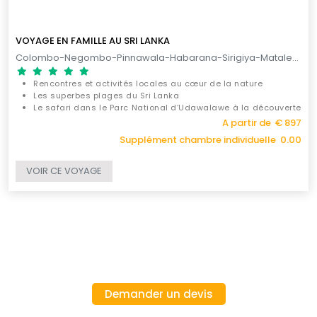
VOYAGE EN FAMILLE AU SRI LANKA
Colombo-Negombo-Pinnawala-Habarana-Sirigiya-Matale-Kandy-Nuwara Eliya-Uda Walawe-Galle-Colombo / 10 JOURS
Rencontres et activités locales au cœur de la nature
Les superbes plages du Sri Lanka
Le safari dans le Parc National d’Udawalawe à la découverte
des éléphants
A partir de € 897
Supplément chambre individuelle 0.00
VOIR CE VOYAGE
Demander un devis