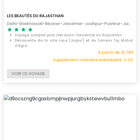
LES BEAUTÉS DU RAJASTHAN
Delhi-Shekhawati-Bikaner-Jaisalmer-Jodhpur-Pushkar-Jaipur-Kalakho-Agra-Delhi / 11 JOURS
Voyage complet pour découvrir l'essentiel du Rajasthan
Découverte de la ville rose (Jaipur) et du fameux Taj Mahal
d'Agra
Exploration du Temple des rats de Karni Mata
A partir de € 789
Supplément chambre individuelle 0.00
VOIR CE VOYAGE