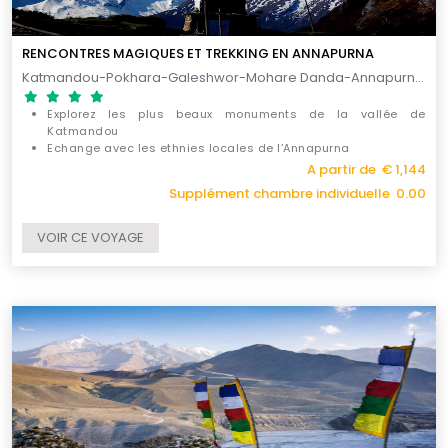
RENCONTRES MAGIQUES ET TREKKING EN ANNAPURNA
Katmandou-Pokhara-Galeshwor-Mohare Danda-Annapurna / 11 JOURS
Explorez les plus beaux monuments de la vallée de
Katmandou
Echange avec les ethnies locales de l’Annapurna
Une vue inoubliable et imprenable de l’Annapurna et des
A partir de € 1,144
montagnes Dhaulagiri et Machapuchare
Supplément chambre individuelle 0.00
VOIR CE VOYAGE