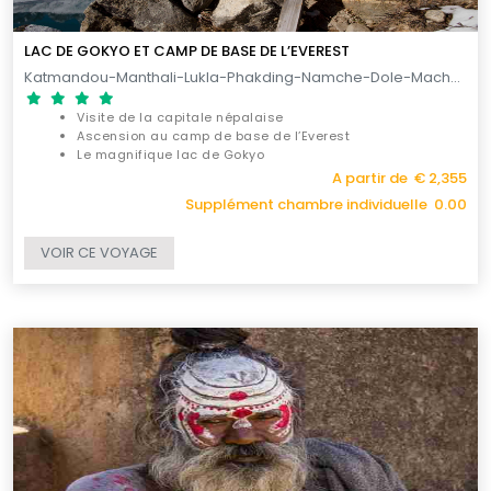
LAC DE GOKYO ET CAMP DE BASE DE L’EVEREST
Katmandou-Manthali-Lukla-Phakding-Namche-Dole-Machhermo-Gokyo-Dragnag-Dzongla-Gorak Shep-Lobuche-Pangboche / 20 JOURS
Visite de la capitale népalaise
Ascension au camp de base de l’Everest
Le magnifique lac de Gokyo
A partir de € 2,355
Supplément chambre individuelle 0.00
VOIR CE VOYAGE