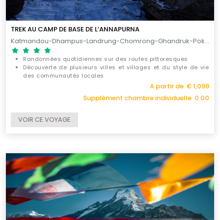
TREK AU CAMP DE BASE DE L’ANNAPURNA
Katmandou-Dhampus-Landrung-Chomrong-Ghandruk-Pokhara / 13 JOURS
Randonnées quotidiennes sur des routes pittoresques
Découverte de plusieurs villes et villages et du style de vie
des communautés locales
La beauté sauvage du Népal et des vues à couper le souffle
A partir de € 1,099
sur l’Himalaya
Supplément chambre individuelle 0.00
VOIR CE VOYAGE