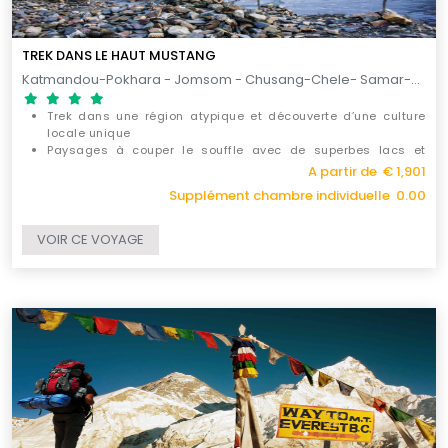
TREK DANS LE HAUT MUSTANG
Katmandou-Pokhara - Jomsom - Chusang-Chele- Samar-Ghiling- Dhakmar-Lo Manthang-Luri Gompa-Tangy-Chhuksang-Muktinath / 18 JOURS
Trek dans une région atypique et découverte d’une culture
locale unique
Paysages à couper le souffle avec de superbes lacs et
rivieres, vue panoramiques sur les sommets himalayens
A partir de € 1,901
Découverte de grottes anciennes, monastères historiques et
Supplément chambre individuelle 0.00
sites archéologiques du haut Mustang
VOIR CE VOYAGE