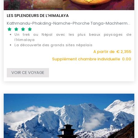
LES SPLENDEURS DE L’HIMALAYA
Kathmandu-Phakding-Namche-Phorche Tanga-Machhermo-Gokyo-Dzonglha-Lobuche-Gorek Shep-Pheriche-Tengboche-Lukla / 18 JOURS
Un trek au Népal avec les plus beaux paysages de
l’Himalaya
La découverte des grands sites népalais
Le superbe lac de Gokyo
A partir de € 2,355
Supplément chambre individuelle 0.00
VOIR CE VOYAGE