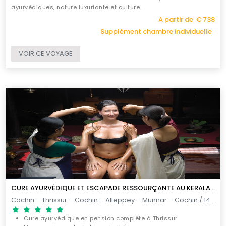
ayurvédiques, nature luxuriante et culture.
Entre détente à Thrissur, croisière dans les backwaters et
A partir de € 738
plantations de thé et d’épices, chaque étape invite au lâcher-
Supplément chambre individuelle
prise et à la reconnexion.
VOIR CE VOYAGE
CURE AYURVÉDIQUE ET ESCAPADE RESSOURÇANTE AU KERALA-MUNNAR
Cochin – Thrissur – Cochin – Alleppey – Munnar – Cochin / 14 JOURS
Cure ayurvédique en pension complète à Thrissur