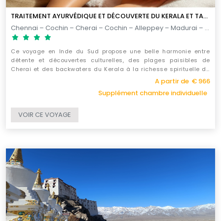
TRAITEMENT AYURVÉDIQUE ET DÉCOUVERTE DU KERALA ET TAMIL NADU
Chennai – Cochin – Cherai – Cochin – Alleppey – Madurai – Chettinad – Pondicherry – Chennai / 12 jours
Ce voyage en Inde du Sud propose une belle harmonie entre
détente et découvertes culturelles, des plages paisibles de
Cherai et des backwaters du Kerala à la richesse spirituelle de
Madurai et au charme colonial de Pondichéry, jusqu’à la vibrante
A partir de € 966
ville de Chennai.
Supplément chambre individuelle
VOIR CE VOYAGE