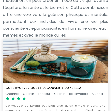
méditation, on peut créer un mode de vie qui favorise
l'équilibre, la santé et le bien-être. Cette combinaison
offre une voie vers la guérison physique et mentale,
permettant aux individus de vivre une vie plus
consciente et épanouissante, en harmonie avec eux-
mêmes et avec le monde qui les
CURE AYURVÉDIQUE ET DÉCOUVERTE DU KERALA
Chennai – Cochin – Thrissur – Cochin – Backwaters – Munnar – Periyar – Cochin – Chennai / 12 jours
Ce voyage au Kerala est bien plus qu’un simple circuit… une
immersion entre bien-être et découverte, mêlant soins