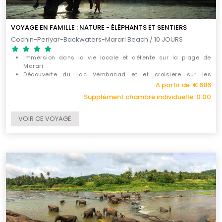
VOYAGE EN FAMILLE : NATURE - ÉLÉPHANTS ET SENTIERS
Cochin-Periyar-Backwaters-Marari Beach / 10 JOURS
Immersion dans la vie locale et détente sur la plage de
Marari
Découverte du Lac Vembanad et et croisiere sur les
Backwaters
A partir de € 686
Les réserves naturelles et les florissantes plantations de
Supplément chambre individuelle 0.00
Periyar et une rencontre exclusive avec les éléphants
VOIR CE VOYAGE