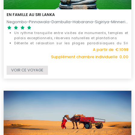
EN FAMILLE AU SRI LANKA
Negombo-Pinnawala-Dambulla-Habarana-Sigiriya-Minneriya-Matale-Kandy-Kitulgala-Nuwara Eliya-Ella-Yala-Galle-Hikkaduwa-Balapitiya-Kosgoda-Colombo / 12 JOURS
Un rythme tranquille entre visites de monuments, temples et
palais exceptionnels, réserves naturelles et plantations
Détente et relaxation sur les plages paradisiaques du Sri
Lanka
A partir de € 1098
Un large choix d'activités de tous genres individuelles ou en
Supplément chambre individuelle 0.00
famille
VOIR CE VOYAGE