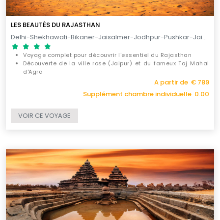
LES BEAUTÉS DU RAJASTHAN
Delhi-Shekhawati-Bikaner-Jaisalmer-Jodhpur-Pushkar-Jaipur-Kalakho-Agra-Delhi / 11 JOURS
Voyage complet pour découvrir l'essentiel du Rajasthan
Découverte de la ville rose (Jaipur) et du fameux Taj Mahal
d'Agra
Exploration du Temple des rats de Karni Mata
A partir de € 789
Supplément chambre individuelle 0.00
VOIR CE VOYAGE