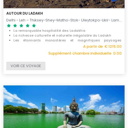
AUTOUR DU LADAKH
Delhi - Leh – Thiksey-Shey-Matho-Stok- Uleytokpo-Likir- Lamayuru-Alchi- Hemis-Chemrey- Thak Thok- Hunder – Panamik – Sumur-Leh-Delhi / 12 JOURS
La remarquable hospitalité des Ladakhis
La richesse culturelle et naturelle inégalable du Ladakh
Les étonnants monastères et magnifiques paysages
naturels de la vallée
A partir de € 1215.00
Supplément chambre individuelle 0.00
VOIR CE VOYAGE