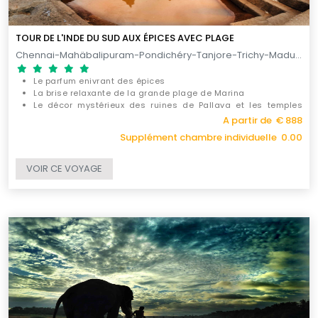
TOUR DE L'INDE DU SUD AUX ÉPICES AVEC PLAGE
Chennai-Mahäbalipuram-Pondichéry-Tanjore-Trichy-Madurai-Periyar-Cochin-Marari / 12 JOURS
Le parfum enivrant des épices
La brise relaxante de la grande plage de Marina
Le décor mystérieux des ruines de Pallava et les temples
majestueux dédiés à Shiva
A partir de € 888
Supplément chambre individuelle 0.00
VOIR CE VOYAGE