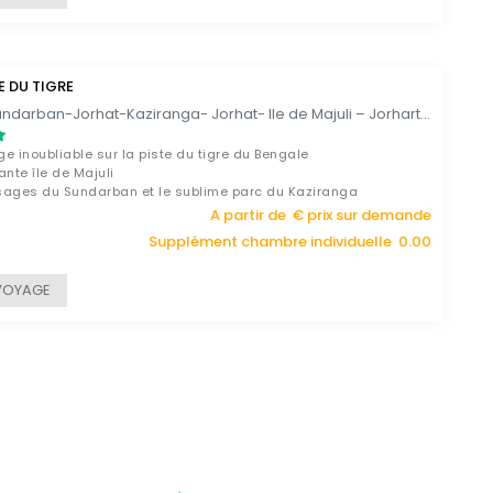
E DU TIGRE
Calcutta-Sundarban-Jorhat-Kaziranga- Jorhat- Ile de Majuli – Jorhart – Calcutta / 14 JOURS
e inoubliable sur la piste du tigre du Bengale
ante île de Majuli
sages du Sundarban et le sublime parc du Kaziranga
A partir de € prix sur demande
Supplément chambre individuelle 0.00
VOYAGE