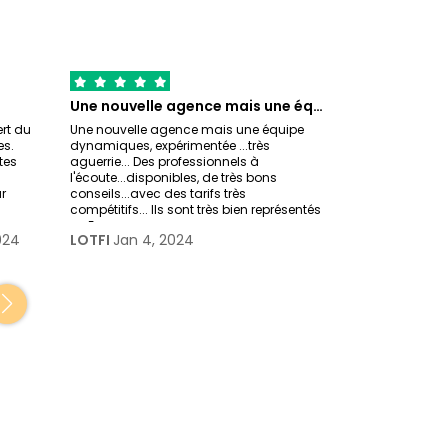
Une nouvelle agence mais une équipe…
rt du
Une nouvelle agence mais une équipe
Très bon suivi d
es.
dynamiques, expérimentée ...très
de l'agence Tri
tes
aguerrie... Des professionnels à
confié l'organis
l'écoute...disponibles, de très bons
jours au Rajas
r
conseils...avec des tarifs très
couples françai
compétitifs... Ils sont très bien représentés
nous souhaition
en Eur
Patrice Esnau
024
LOTFI
Jan 4, 2024