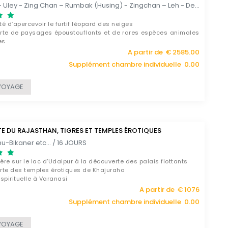
Delhi - Leh – Uley - Zing Chan – Rumbak (Husing) - Zingchan – Leh - Delhi / 16 JOURS
ité d’apercevoir le furtif léopard des neiges
rte de paysages époustouflants et de rares espèces animales
es
re avec les habitants locaux et visite d’une maison typique
A partir de € 2585.00
 vallée de Rumbak
Supplément chambre individuelle 0.00
VOYAGE
 DU RAJASTHAN, TIGRES ET TEMPLES ÉROTIQUES
-Bikaner etc... / 16 JOURS
ière sur le lac d’Udaipur à la découverte des palais flottants
rte des temples érotiques de Khajuraho
spirituelle à Varanasi
A partir de € 1076
Supplément chambre individuelle 0.00
VOYAGE