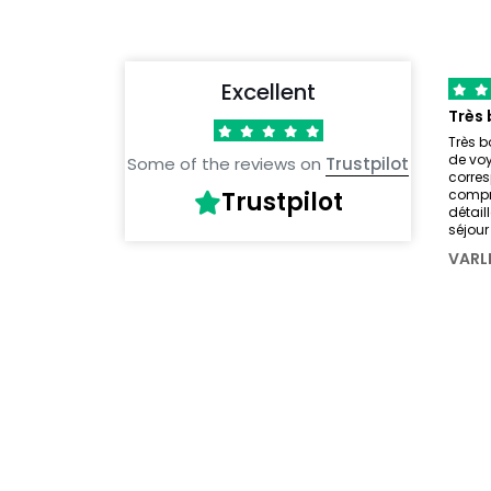
Excellent
Très b
de voy
Some of the reviews on
Trustpilot
corre
Trustpilot
compré
détail
séjou
VARL