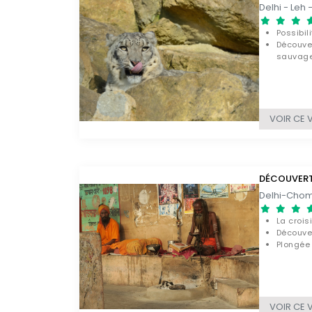
Possibil
Découve
sauvag
Rencont
dans la
VOIR CE 
DÉCOUVERTE
Delhi-Chomu
La crois
Découve
Plongée 
VOIR CE 