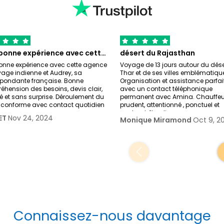
Très bonne expérience avec cette agence…
désert du Rajasthan
onne expérience avec cette agence
Voyage de 13 jours autour du dése
age indienne et Audrey, sa
Thar et de ses villes emblématiqu
spondante française. Bonne
Organisation et assistance parfai
hension des besoins, devis clair,
avec un contact téléphonique
lé et sans surprise. Déroulement du
permanent avec Amina. Chauffeu
r conforme avec contact quotidien
prudent, attentionné , ponctuel et
sachant être dis
ET
Nov 24, 2024
Monique Miramond
Oct 9, 2
Connaissez-nous davantage