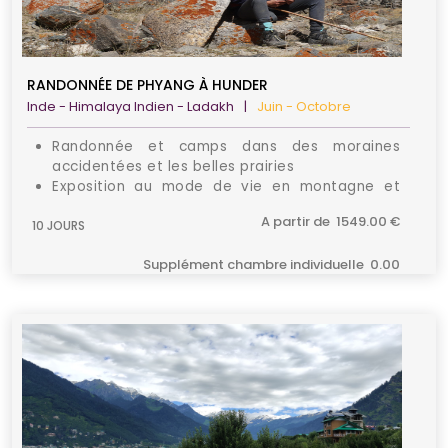
RANDONNÉE DE PHYANG À HUNDER
Inde - Himalaya Indien - Ladakh
|
Juin - Octobre
Randonnée et camps dans des moraines
accidentées et les belles prairies
Exposition au mode de vie en montagne et
visite de sites exceptionnels
A partir de 1549.00 €
10 JOURS
Vues panoramiques depuis les plus hautes
montagnes et routes
Supplément chambre individuelle 0.00