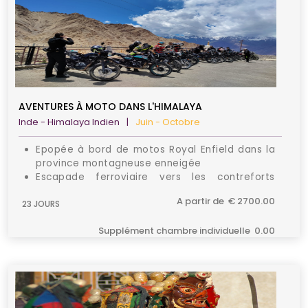
AVENTURES À MOTO DANS L'HIMALAYA
Inde - Himalaya Indien
|
Juin - Octobre
Epopée à bord de motos Royal Enfield dans la
province montagneuse enneigée
Escapade ferroviaire vers les contreforts
himalayens
A partir de € 2700.00
23 JOURS
Parcous idéal pour les passionnés d’histoires et
les amoureux de la nature
Supplément chambre individuelle 0.00