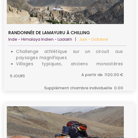
RANDONNÉE DE LAMAYURU À CHILLING
Inde - Himalaya Indien - Ladakh
|
Juin - Octobre
Challenge athlétique sur un circuit aux
paysages magnifiques
Villages typiques, anciens monastères
bouddhistes et Immersion dans la vie locale
A partir de 1120.00 €
9 JOURS
Vues panoramiques sur la chaîne de
montagnes du Zanskar, la rivière et les vallées
Supplément chambre individuelle 0.00