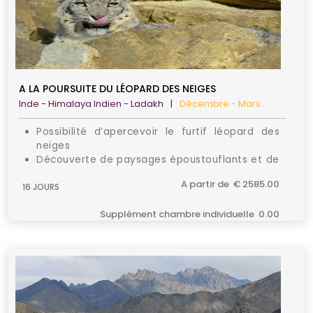
A LA POURSUITE DU LÉOPARD DES NEIGES
Inde - Himalaya Indien - Ladakh
|
Décembre - Mars
Possibilité d’apercevoir le furtif léopard des
neiges
Découverte de paysages époustouflants et de
rares espèces animales sauvages
A partir de € 2585.00
16 JOURS
Rencontre avec les habitants locaux et visite
d’une maison typique dans la vallée de Rumbak
Supplément chambre individuelle 0.00