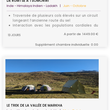
DE RUMTSE À TSOMORIRI
Inde - Himalaya Indien - Ladakh
|
Juin - Octobre
Traversée de plusieurs cols élevés sur un circuit
longeant l’ancienne route du sel
Interaction avec les populations cordiales du
Ladakh
A partir de 1449.00 €
13 JOURS
Possibilité de voir une variété impressionnante
d’animaux sauvages
Supplément chambre individuelle 0.00
LE TREK DE LA VALLÉE DE MARKHA