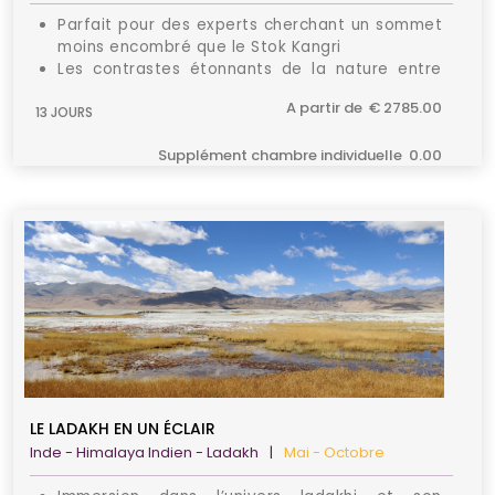
Parfait pour des experts cherchant un sommet
moins encombré que le Stok Kangri
Les contrastes étonnants de la nature entre
aridité et verdure, calme et remous...
A partir de € 2785.00
13 JOURS
Aperçu de la vie quotidienne des habitants des
hameaux
Supplément chambre individuelle 0.00
LE LADAKH EN UN ÉCLAIR
Inde - Himalaya Indien - Ladakh
|
Mai - Octobre