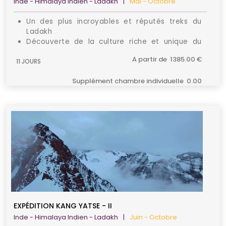
Inde - Himalaya Indien - Ladakh
|
Mai - Octobre
Un des plus incroyables et réputés treks du
Ladakh
Découverte de la culture riche et unique du
Ladakh
A partir de 1385.00 €
11 JOURS
Cadre florissant avec les cours d’eau, les
chaines de montagne et hameaux typiques
Supplément chambre individuelle 0.00
EXPÉDITION KANG YATSE - II
Inde - Himalaya Indien - Ladakh
|
Juin - Octobre