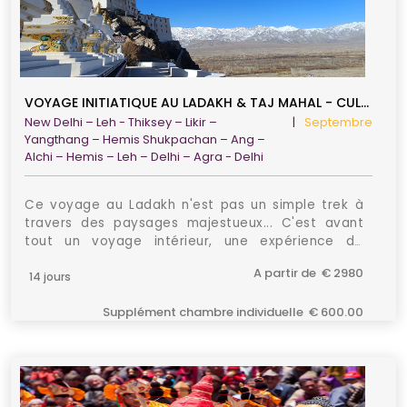
VOYAGE INITIATIQUE AU LADAKH & TAJ MAHAL - CULTURE & SPIRITUALITÉ
New Delhi – Leh - Thiksey – Likir –
|
Septembre
Yangthang – Hemis Shukpachan – Ang –
Alchi – Hemis – Leh – Delhi – Agra - Delhi
Ce voyage au Ladakh n'est pas un simple trek à
travers des paysages majestueux... C'est avant
tout un voyage intérieur, une expérience de
transformation guidée par le mouvement, la
A partir de € 2980
rencontre et la contemplation.
14 jours
Supplément chambre individuelle € 600.00