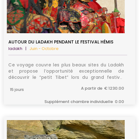
AUTOUR DU LADAKH PENDANT LE FESTIVAL HÉMIS
ladakh
|
Juin - Octobre
Ce voyage couvre les plus beaux sites du Ladakh
et propose l’opportunité exceptionnelle de
découvrir le “petit Tibet” lors du grand festival
d’Hémis, évènement incroyable et authentique.
A partir de € 1230.00
C’est l’occasion rêvée de découvrir le Ladakh mais
15 jours
surtout une région encore peu visitée et
Supplément chambre individuelle 0.00
préservée …