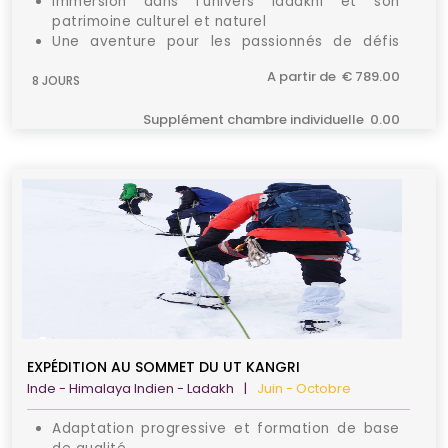
Immersion dans l’univers ladakhi et son
patrimoine culturel et naturel
Une aventure pour les passionnés de défis
physiques
A partir de € 789.00
8 JOURS
Une acculturation progressive durant le séjour
Supplément chambre individuelle 0.00
EXPÉDITION AU SOMMET DU UT KANGRI
Inde - Himalaya Indien - Ladakh
|
Juin - Octobre
Adaptation progressive et formation de base