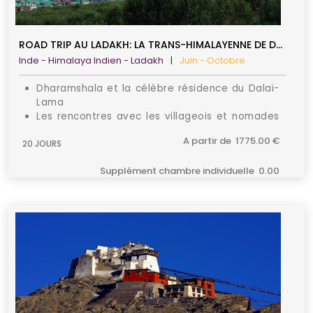
ROAD TRIP AU LADAKH: LA TRANS-HIMALAYENNE DE DHARAMSALA AU PETIT TIBET
Inde - Himalaya Indien - Ladakh
|
Juin - Octobre
Dharamshala et la célèbre résidence du Dalaï-
Lama
Les rencontres avec les villageois et nomades
du Ladakh
A partir de 1775.00 €
20 JOURS
Les monastères et paysages époustouflants
sur les routes de montagne
Supplément chambre individuelle 0.00