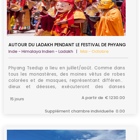
AUTOUR DU LADAKH PENDANT LE FESTIVAL DE PHYANG
Inde - Himalaya Indien - Ladakh
|
Mai - Octobre
Phyang Tsedup a lieu en juillet/août. Comme dans
tous les monastères, des moines vêtus de robes
colorées et de masques, représentant différents
dieux et déesses, exécuteront des danses
traditionnelles. L'immense thanka de Skyoba
A partir de € 1230.00
Giksten Gonbo est suspendue dans la cour
15 jours
pendant le festival.
Supplément chambre individuelle 0.00