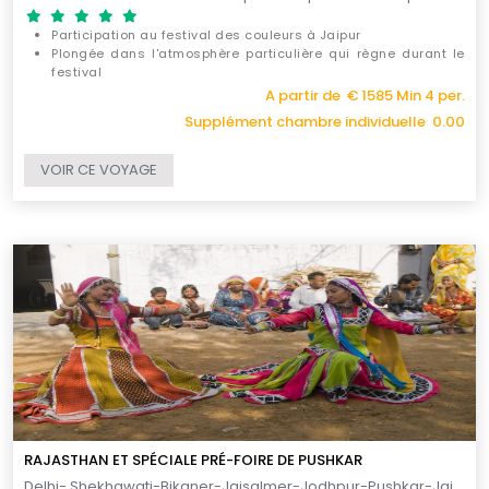
Participation au festival des couleurs à Jaipur
Plongée dans l'atmosphère particulière qui règne durant le
festival
Découverte des plus grandes villes du Rajasthan
A partir de € 1585 Min 4 per.
Supplément chambre individuelle 0.00
VOIR CE VOYAGE
RAJASTHAN ET SPÉCIALE PRÉ-FOIRE DE PUSHKAR
Delhi- Shekhawati-Bikaner-Jaisalmer-Jodhpur-Pushkar-Jaipur-Agra-Delhi / 11 JOURS