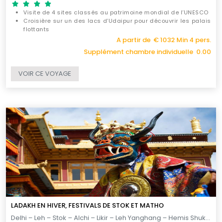
Visite de 4 sites classés au patrimoine mondial de l’UNESCO
Croisière sur un des lacs d’Udaipur pour découvrir les palais
flottants
Prenez part au festival des lumières Diwali à Jaipur
A partir de € 1032 Min 4 pers.
Supplément chambre individuelle 0.00
VOIR CE VOYAGE
LADAKH EN HIVER, FESTIVALS DE STOK ET MATHO
Delhi – Leh – Stok – Alchi – Likir – Leh Yanghang – Hemis Shukpachan – Temisgam – Vallee de l’Indus – Leh – Delhi / 12 JOURS