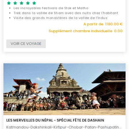
Les incroyables festivals de Stok et Matho
Trek dans la vallée de Sham avec des nuits chez l'habitant
Visite des grands monastères de la vallée de l'Indus
A partir de 1180.00 €
Supplément chambre individuelle 0.00
VOIR CE VOYAGE
LES MERVEILLES DU NÉPAL - SPÉCIAL FÊTE DE DASHAIN
Katmandou-Dakshinkali-Kirtipur-Chobar-Patan-Pashupatinath-Bodhnath-Nagarkot-Nala-Bhaktapur-Chitwan-Pokhara-Sarangkot-Pokhara-Katmandou / 11 JOURS