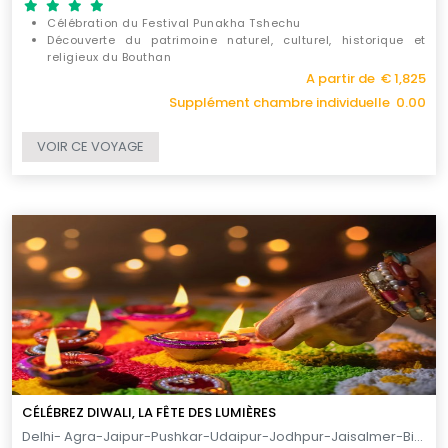
Célébration du Festival Punakha Tshechu
Découverte du patrimoine naturel, culturel, historique et
religieux du Bouthan
La visite de Katmandou
A partir de € 1,825
Supplément chambre individuelle 0.00
VOIR CE VOYAGE
CÉLÉBREZ DIWALI, LA FÊTE DES LUMIÈRES
Delhi- Agra-Jaipur-Pushkar-Udaipur-Jodhpur-Jaisalmer-Bikaner-Mandawa-Delhi / 14 JOURS