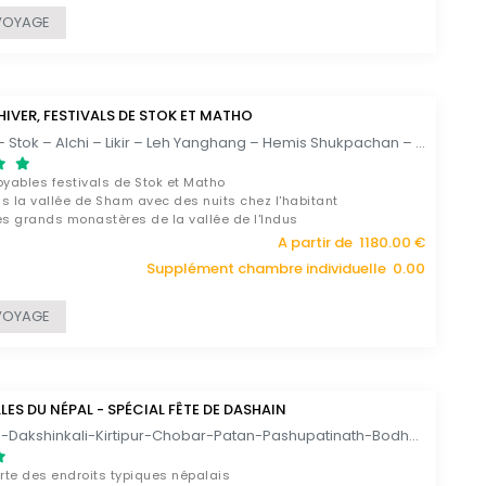
VOYAGE
HIVER, FESTIVALS DE STOK ET MATHO
Delhi – Leh – Stok – Alchi – Likir – Leh Yanghang – Hemis Shukpachan – Temisgam – Vallee de l’Indus – Leh – Delhi / 12 JOURS
oyables festivals de Stok et Matho
s la vallée de Sham avec des nuits chez l'habitant
es grands monastères de la vallée de l'Indus
A partir de 1180.00 €
Supplément chambre individuelle 0.00
VOYAGE
LES DU NÉPAL - SPÉCIAL FÊTE DE DASHAIN
Katmandou-Dakshinkali-Kirtipur-Chobar-Patan-Pashupatinath-Bodhnath-Nagarkot-Nala-Bhaktapur-Chitwan-Pokhara-Sarangkot-Pokhara-Katmandou / 11 JOURS
rte des endroits typiques népalais