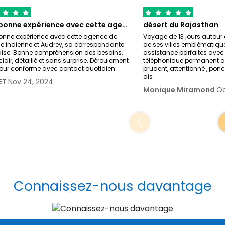
Très bonne expérience avec cette agence…
désert du Rajasthan
onne expérience avec cette agence de
Voyage de 13 jours autour 
 indienne et Audrey, sa correspondante
de ses villes emblématique
aise. Bonne compréhension des besoins,
assistance parfaites avec
clair, détaillé et sans surprise. Déroulement
téléphonique permanent a
jour conforme avec contact quotidien
prudent, attentionné , ponc
dis
ET
Nov 24, 2024
Monique Miramond
Oc
Connaissez-nous davantage