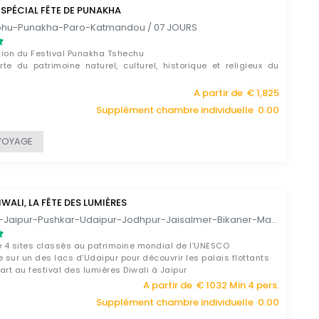
SPÉCIAL FÊTE DE PUNAKHA
phu-Punakha-Paro-Katmandou / 07 JOURS
tion du Festival Punakha Tshechu
te du patrimoine naturel, culturel, historique et religieux du
te de Katmandou
A partir de € 1,825
Supplément chambre individuelle 0.00
VOYAGE
IWALI, LA FÊTE DES LUMIÈRES
Delhi- Agra-Jaipur-Pushkar-Udaipur-Jodhpur-Jaisalmer-Bikaner-Mandawa-Delhi / 14 JOURS
e 4 sites classés au patrimoine mondial de l’UNESCO
e sur un des lacs d’Udaipur pour découvrir les palais flottants
art au festival des lumières Diwali à Jaipur
A partir de € 1032 Min 4 pers.
Supplément chambre individuelle 0.00