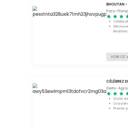
BHOUTAN - 
Paro-Thim
Célébra
Découver
Bouthan
La visi
VOIR CE 
CÉLÉBREZ D
Visite d
Croisièr
Prenez p