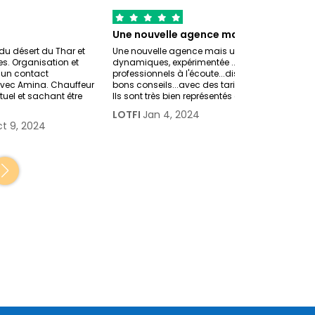
Une nouvelle agence mais une équipe…
du désert du Thar et
Une nouvelle agence mais une équipe
s. Organisation et
dynamiques, expérimentée ...très aguerrie... De
 un contact
professionnels à l'écoute...disponibles, de très
vec Amina. Chauffeur
bons conseils...avec des tarifs très compétitifs..
tuel et sachant être
Ils sont très bien représentés en Eur
LOTFI
Jan 4, 2024
t 9, 2024