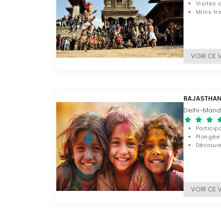
Visites
Minis tr
VOIR CE 
RAJASTHAN 
Particip
Plongée 
Découve
VOIR CE 