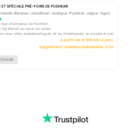
ET SPÉCIALE PRÉ-FOIRE DE PUSHKAR
Delhi- Shekhawati-Bikaner-Jaisalmer-Jodhpur-Pushkar-Jaipur-Agra-Delhi / 11 JOURS
re aux chameaux de Pushkar
u Taj Mahal au lever du soleil
ion des cités emblématiques et du Shekhawati, le musée à ciel
du Rajasthan
A partir de € 995 Min 4 pers.
Supplément chambre individuelle 0.00
VOYAGE