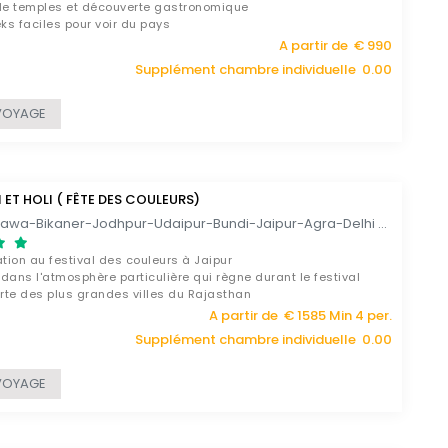
 de temples et découverte gastronomique
eks faciles pour voir du pays
A partir de € 990
Supplément chambre individuelle 0.00
VOYAGE
ET HOLI ( FÊTE DES COULEURS)
Delhi-Mandawa-Bikaner-Jodhpur-Udaipur-Bundi-Jaipur-Agra-Delhi / 12 -13 JOURS
ation au festival des couleurs à Jaipur
dans l'atmosphère particulière qui règne durant le festival
rte des plus grandes villes du Rajasthan
A partir de € 1585 Min 4 per.
Supplément chambre individuelle 0.00
VOYAGE