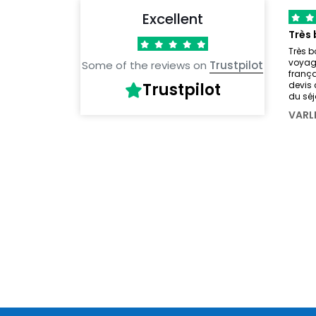
Excellent
Très b
voyage
Some of the reviews on
Trustpilot
franç
Trustpilot
devis 
du sé
VARL